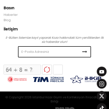
Basın
Haberler
Blog
İletişim
E-Bülten listemize kayıt yaparak Koza hakkındaki tüm yeniliklerden ilk
siz haberdar olun!
© Copyright 2026 İstanbul Hazır Giyim ve Konfeksiyon İhracatçıları
Birliği