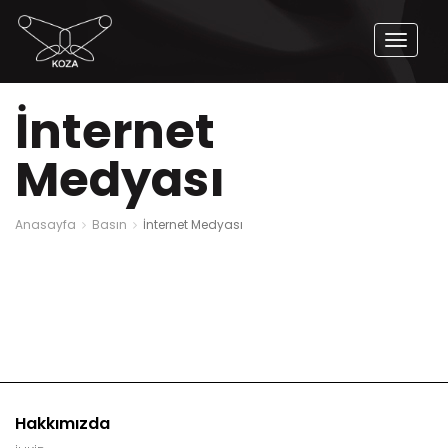
Naviga
Aç
İnternet
Medyası
Anasayfa
Basın
İnternet Medyası
Hakkımızda