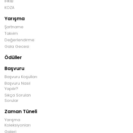
İHKİB
KOZA
Yarışma
Şartname
Takvim
Değerlendirme
Gala Gecesi
Ödüller
Başvuru
Başvuru Koşulları
Başvuru Nasıl
Yapılır?
Sıkça Sorulan
Sorular
Zaman Tüneli
Yarışma
Koleksiyonları
Galeri