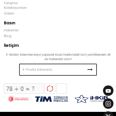
Yarışma
Koleksiyonları
Galeri
Basın
Haberler
Blog
İletişim
E-Bülten listemize kayıt yaparak Koza hakkındaki tüm yeniliklerden ilk
siz haberdar olun!