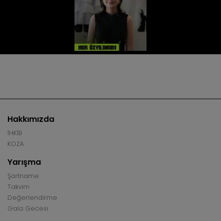
Hakkımızda
İHKİB
KOZA
Yarışma
Şartname
Takvim
Değerlendirme
Gala Gecesi