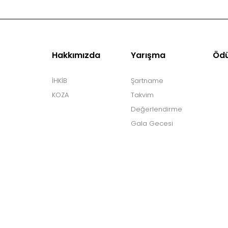
Hakkımızda
Yarışma
Ödü
İHKİB
Şartname
KOZA
Takvim
Değerlendirme
Gala Gecesi