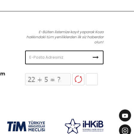
E-Bülten listemize kayıt yaparak Koza
hakkındaki tüm yeniliklerden ilk siz haberdar
olun!
şim