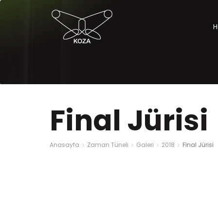
H
Final Jürisi
Anasayfa
Zaman Tüneli
Galeri
2018
Final Jürisi