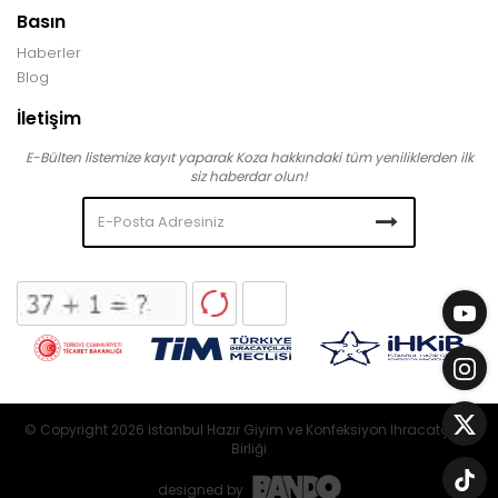
Basın
Haberler
Blog
İletişim
E-Bülten listemize kayıt yaparak Koza hakkındaki tüm yeniliklerden ilk
siz haberdar olun!
© Copyright 2026 İstanbul Hazır Giyim ve Konfeksiyon İhracatçıları
Birliği
designed by