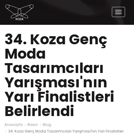
Naviga
Aç
34. Koza Genç
Moda
Tasarımcıları
Yarışması'nın
Yarı Finalistleri
Belirlendi
Anasayfa
Basın
Blog
34. Koza Genç Moda Tasarımcıları Yarışması'nın Yarı Finalistleri