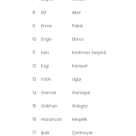
8
Elif
Akar
9
Emre
Pakel
10
Engin
Ekinci
11
Esin
Korkmaz Serpinli
12
Ezgi
Karayel
13
Fatih
Uğur
14
Gamze
Gürtaşar
15
Gökhan
Gökgöz
16
Hasancan
Meşelik
17
İpek
Çetinoyar