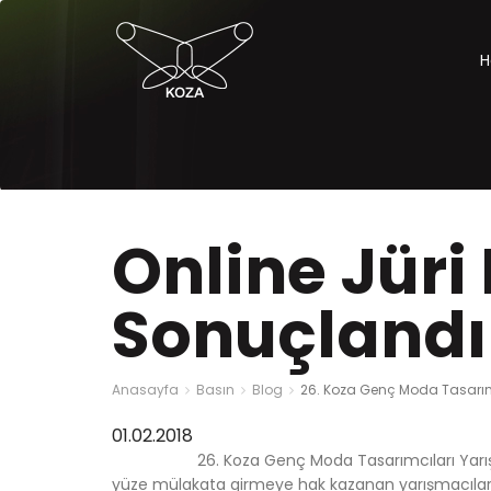
H
Online Jüri
Sonuçlandı
Anasayfa
Basın
Blog
26. Koza Genç Moda Tasarımc
01.02.2018
26. Koza Genç Moda Tasarımcıları Yar
yüze mülakata girmeye hak kazanan yarışmacılar a