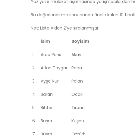
Yüz yüze mülakat aşamasında yarışmacılardan hazırl
Bu değerlendirme sonucunda finale kalan 10 finalist 
Not: Liste A’dan Z’ye sıralanmıştır.
İsim
Soyisim
1
Arda Paris
Akay
2
Atlan Toygar
Rona
3
Ayşe Nur
Palan
4
Baran
Ocak
5
Bihter
Tırpan
6
Büşra
Kuşcu
7
Büşra
Öztürk