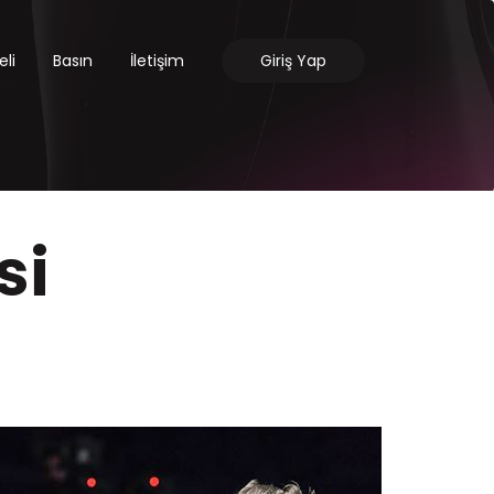
li
Basın
İletişim
Giriş Yap
si