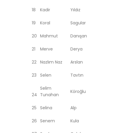
18
Kadir
Yıldız
19
Koral
Sagular
20
Mahmut
Danışan
21
Merve
Derya
22
Nazlım Naz
Arslan
23
Selen
Tavtın
Selim
Köroğlu
24
Tunahan
25
Selina
Alp
26
Senem
Kula