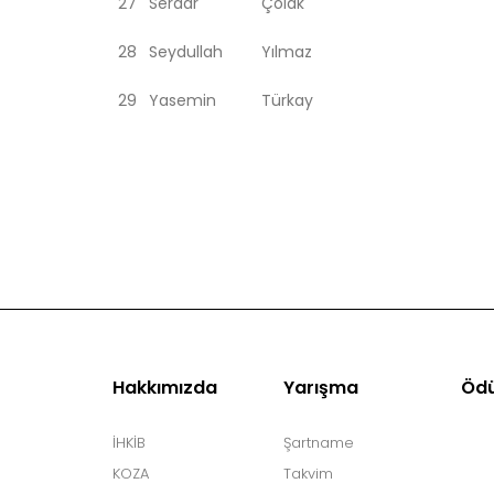
27
Serdar
Çolak
28
Seydullah
Yılmaz
29
Yasemin
Türkay
Hakkımızda
Yarışma
Ödü
İHKİB
Şartname
KOZA
Takvim