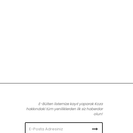
E-Bülten listemize kayıt yaparak Koza
hakkındaki tüm yeniliklerden ilk siz haberdar
olun!