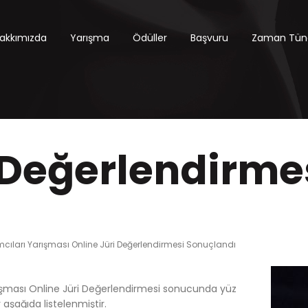
akkımızda
Yarışma
Ödüller
Başvuru
Zaman Tüne
 Değerlendirme
ıları Yarışması Online Jüri Değerlendirmesi Sonuçlandı
ışması Online Jüri Değerlendirmesi sonucunda yüz
şağıda listelenmiştir.