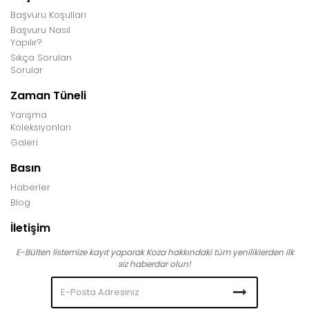
Başvuru Koşulları
Başvuru Nasıl
Yapılır?
Sıkça Sorulan
Sorular
Zaman Tüneli
Yarışma
Koleksiyonları
Galeri
Basın
Haberler
Blog
İletişim
E-Bülten listemize kayıt yaparak Koza hakkındaki tüm yeniliklerden ilk
siz haberdar olun!