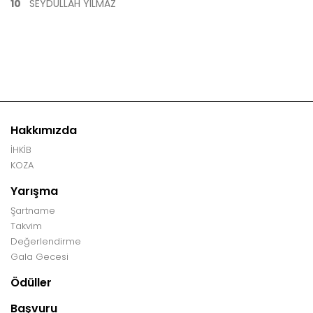
10
SEYDULLAH YILMAZ
Hakkımızda
İHKİB
KOZA
Yarışma
Şartname
Takvim
Değerlendirme
Gala Gecesi
Ödüller
Başvuru