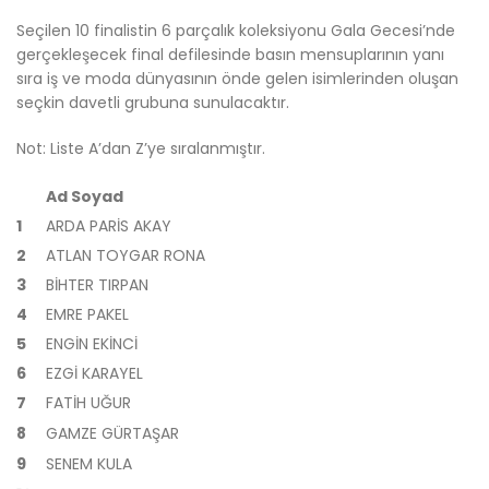
Seçilen 10 finalistin 6 parçalık koleksiyonu Gala Gecesi’nde
gerçekleşecek final defilesinde basın mensuplarının yanı
sıra iş ve moda dünyasının önde gelen isimlerinden oluşan
seçkin davetli grubuna sunulacaktır.
Not: Liste A’dan Z’ye sıralanmıştır.
Ad Soyad
1
ARDA PARİS AKAY
2
ATLAN TOYGAR RONA
3
BİHTER TIRPAN
4
EMRE PAKEL
5
ENGİN EKİNCİ
6
EZGİ KARAYEL
7
FATİH UĞUR
8
GAMZE GÜRTAŞAR
9
SENEM KULA