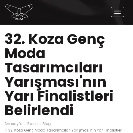
Naviga
Aç
32. Koza Genç
Moda
Tasarımcıları
Yarışması'nın
Yarı Finalistleri
Belirlendi
Anasayfa
Basın
Blog
32. Koza Genç Moda Tasarımcıları Yarışması'nın Yarı Finalistleri