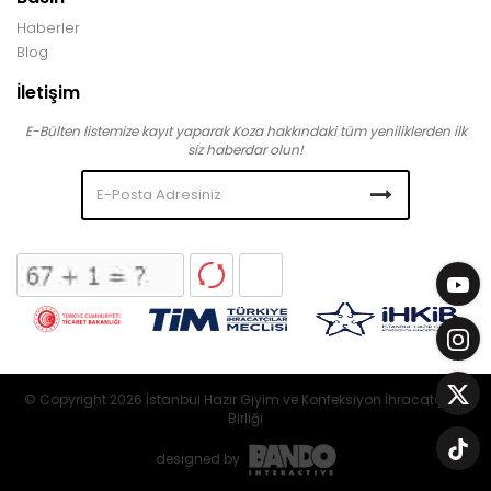
Haberler
Blog
İletişim
E-Bülten listemize kayıt yaparak Koza hakkındaki tüm yeniliklerden ilk
siz haberdar olun!
© Copyright 2026 İstanbul Hazır Giyim ve Konfeksiyon İhracatçıları
Birliği
designed by