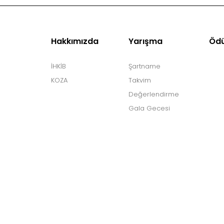
Hakkımızda
Yarışma
Ödü
İHKİB
Şartname
KOZA
Takvim
Değerlendirme
Gala Gecesi