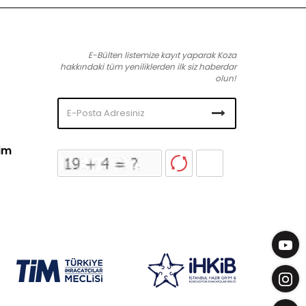
E-Bülten listemize kayıt yaparak Koza
hakkındaki tüm yeniliklerden ilk siz haberdar
olun!
şim